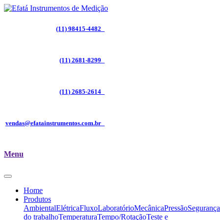
(11) 98415-4482
(11) 2681-8299
(11) 2685-2614
vendas@efatainstrumentos.com.br
Menu
Home
Produtos
Ambiental
Elétrica
Fluxo
Laboratório
Mecânica
Pressão
Segurança
do trabalho
Temperatura
Tempo/Rotação
Teste e